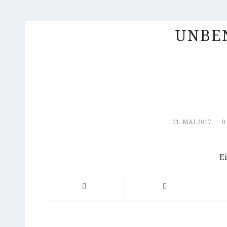
UNBE
/
21. MAI 2017
0
Ei