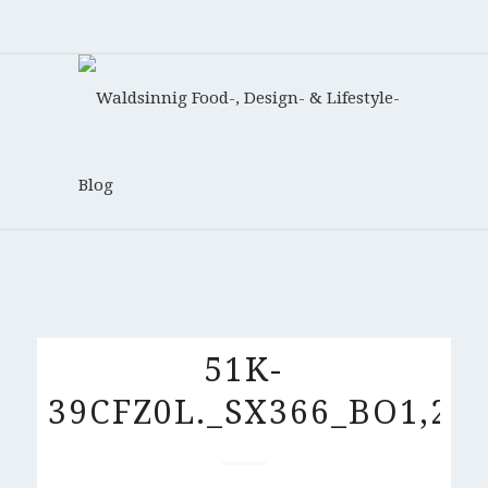
51K-
39CFZ0L._SX366_BO1,204