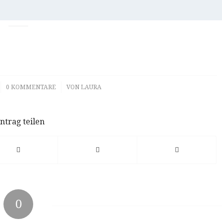
/
0 KOMMENTARE
VON
LAURA
ntrag teilen
0