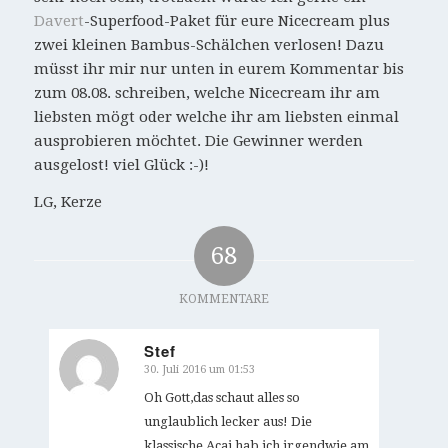
Davert
-Superfood-Paket für eure Nicecream plus
zwei kleinen Bambus-Schälchen verlosen! Dazu
müsst ihr mir nur unten in eurem Kommentar bis
zum 08.08. schreiben, welche Nicecream ihr am
liebsten mögt oder welche ihr am liebsten einmal
ausprobieren möchtet. Die Gewinner werden
ausgelost! viel Glück :-)!
LG, Kerze
68
KOMMENTARE
Stef
30. Juli 2016 um 01:53
sagte:
Oh Gott,das schaut alles so
unglaublich lecker aus! Die
klassische Acai hab ich irgendwie am