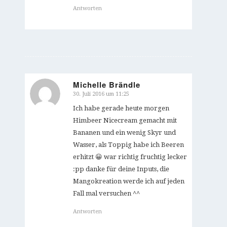
Antworten
Michelle Brändle
30. Juli 2016 um 11:25
sagte:
Ich habe gerade heute morgen
Himbeer Nicecream gemacht mit
Bananen und ein wenig Skyr und
Wasser, als Toppig habe ich Beeren
erhitzt 😀 war richtig fruchtig lecker
:pp danke für deine Inputs, die
Mangokreation werde ich auf jeden
Fall mal versuchen ^^
Antworten