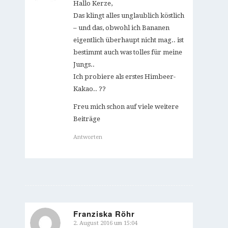
Hallo Kerze,
Das klingt alles unglaublich köstlich
– und das, obwohl ich Bananen
eigentlich überhaupt nicht mag.. ist
bestimmt auch was tolles für meine
Jungs..
Ich probiere als erstes Himbeer-
Kakao.. ??
Freu mich schon auf viele weitere
Beiträge
Antworten
Franziska Röhr
2. August 2016 um 15:04
sagte: