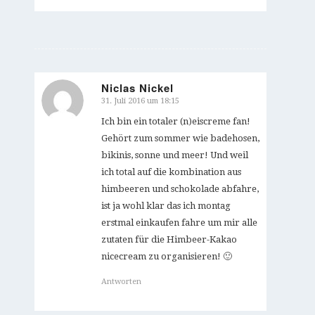
Niclas Nickel
31. Juli 2016 um 18:15
sagte:
Ich bin ein totaler (n)eiscreme fan!
Gehört zum sommer wie badehosen,
bikinis, sonne und meer! Und weil
ich total auf die kombination aus
himbeeren und schokolade abfahre,
ist ja wohl klar das ich montag
erstmal einkaufen fahre um mir alle
zutaten für die Himbeer-Kakao
nicecream zu organisieren! 🙂
Antworten