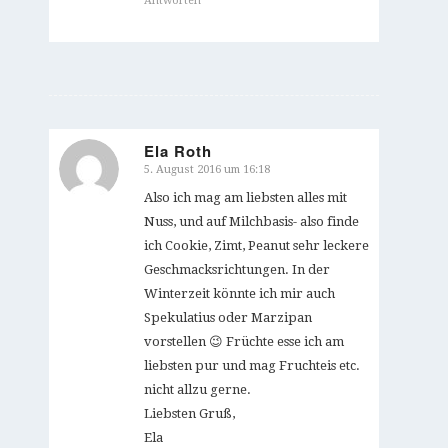
Antworten
Ela Roth
5. August 2016 um 16:18
sagte:
Also ich mag am liebsten alles mit
Nuss, und auf Milchbasis- also finde
ich Cookie, Zimt, Peanut sehr leckere
Geschmacksrichtungen. In der
Winterzeit könnte ich mir auch
Spekulatius oder Marzipan
vorstellen 😉 Früchte esse ich am
liebsten pur und mag Fruchteis etc.
nicht allzu gerne.
Liebsten Gruß,
Ela