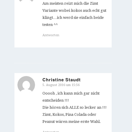
Am meisten reizt mich die Zimt
Variante wobei kokos auch echt gut
klingt…ich werd sie einfach beide
testen ^^
Antworten
Christine Staudt
5. August 2016 um 15:56
sagte:
Ooooh , ich kann mich gar nicht
entscheiden !!!
Die hören sich ALLE so lecker an !!!
Zimt, Kokos, Pina Colada oder
Peanut wären meine erste Wahl.