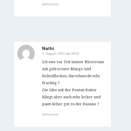
Antworten
Nathi
3. August 2016 um 00:02
sagte:
Ich esse zur Zeit immer Nicecream
mit gefrorener Mango und
Kokosflocken, das schmeckt sehr
fruchtig ?
Die Idee mit der Peanut-Butter
klingt aber auch sehr lecker und
passt sicher gut zu der Banane ?
Antworten