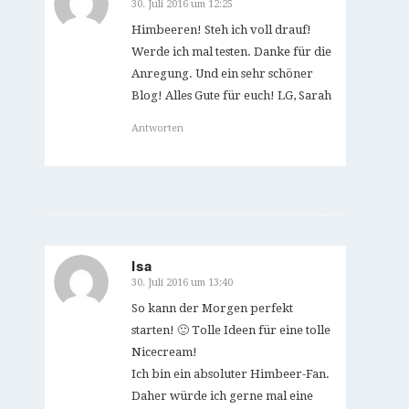
30. Juli 2016 um 12:25
sagte:
Himbeeren! Steh ich voll drauf!
Werde ich mal testen. Danke für die
Anregung. Und ein sehr schöner
Blog! Alles Gute für euch! LG, Sarah
Antworten
Isa
30. Juli 2016 um 13:40
sagte:
So kann der Morgen perfekt
starten! 🙂 Tolle Ideen für eine tolle
Nicecream!
Ich bin ein absoluter Himbeer-Fan.
Daher würde ich gerne mal eine