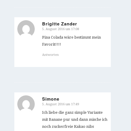
Brigitte Zander
5. August 2016 um 17:08
sagte:
Pina Colada wäre bestimmt mein
Favorit!!!!
Antworten
Simone
5. August 2016 um 17:49
sagte:
Ich liebe die ganz simple Variante
mit Banane pur und dann mische ich
noch zuckerfreie Kakao nibs