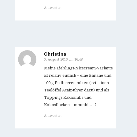
Antworten
Christina
5. August 2016 um 16:48
sagte:
Meine Lieblings-Nicecream-Variante
ist relativ einfach – eine Banane und
100 g Erdbeeren mixen (evtl einen
Teelöffel Açaípulver dazu) und als
Toppings Kakaonibs und
Kokosflocken – mmmhh… ?
Antworten