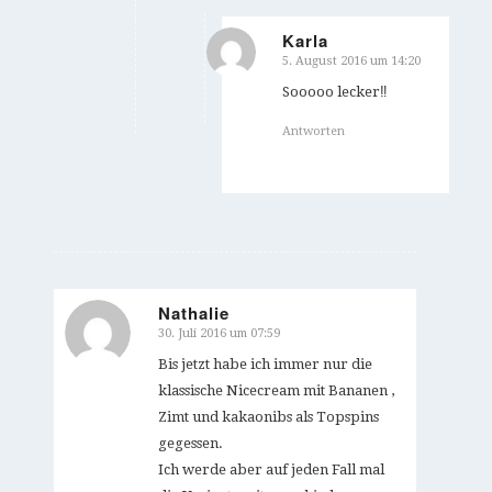
Karla
5. August 2016 um 14:20
sagte:
Sooooo lecker‼️
Antworten
Nathalie
30. Juli 2016 um 07:59
sagte:
Bis jetzt habe ich immer nur die
klassische Nicecream mit Bananen ,
Zimt und kakaonibs als Topspins
gegessen.
Ich werde aber auf jeden Fall mal