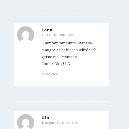
Lena
31. Juli 2016 um 20:28
sagte:
Hmmmmmmmmm? Banane-
Mango!!! Probieren würde ich
gerne mal Peanut!☺️
Cooler Blog! LG
Antworten
Uta
1. August 2016 um 11:14
sagte: