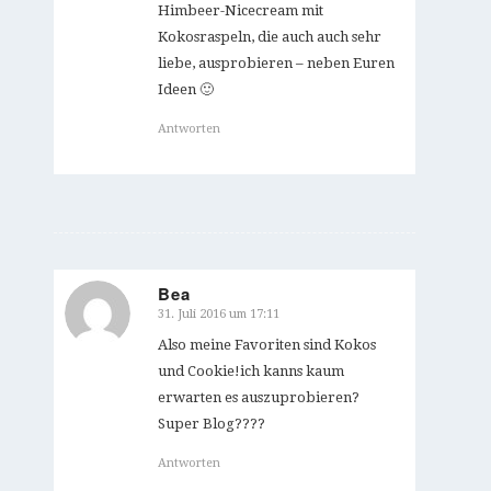
Himbeer-Nicecream mit
Kokosraspeln, die auch auch sehr
liebe, ausprobieren – neben Euren
Ideen 🙂
Antworten
Bea
31. Juli 2016 um 17:11
sagte:
Also meine Favoriten sind Kokos
und Cookie!ich kanns kaum
erwarten es auszuprobieren?
Super Blog????
Antworten