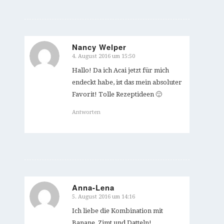
Nancy Welper
4. August 2016 um 15:50
sagte:
Hallo! Da ich Acai jetzt für mich
endeckt habe, ist das mein absoluter
Favorit! Tolle Rezeptideen 🙂
Antworten
Anna-Lena
5. August 2016 um 14:16
sagte:
Ich liebe die Kombination mit
Banane, Zimt und Datteln!