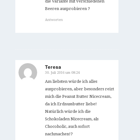
die Variante mit verschiedenen
Beeren ausprobieren ?
Antworten
Teresa
30. Juli 2016 um 08:24
sagte:
Am liebsten würde ich alles
ausprobieren, aber besonders reizt
mich die Peanut Butter Nicecream,
da ich Erdnussbutter liebe!
Natürlich würde ich die
Schokoladen Nicecream, als
Chocoholic, auch sofort
nachmachen!?